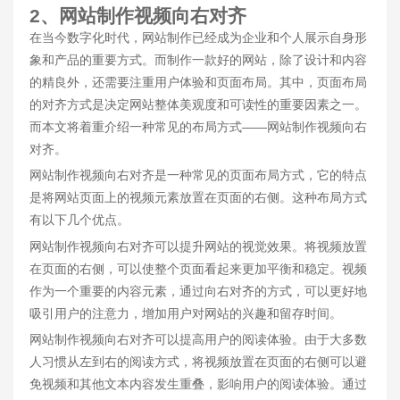
2、网站制作视频向右对齐
在当今数字化时代，网站制作已经成为企业和个人展示自身形
象和产品的重要方式。而制作一款好的网站，除了设计和内容
的精良外，还需要注重用户体验和页面布局。其中，页面布局
的对齐方式是决定网站整体美观度和可读性的重要因素之一。
而本文将着重介绍一种常见的布局方式——网站制作视频向右
对齐。
网站制作视频向右对齐是一种常见的页面布局方式，它的特点
是将网站页面上的视频元素放置在页面的右侧。这种布局方式
有以下几个优点。
网站制作视频向右对齐可以提升网站的视觉效果。将视频放置
在页面的右侧，可以使整个页面看起来更加平衡和稳定。视频
作为一个重要的内容元素，通过向右对齐的方式，可以更好地
吸引用户的注意力，增加用户对网站的兴趣和留存时间。
网站制作视频向右对齐可以提高用户的阅读体验。由于大多数
人习惯从左到右的阅读方式，将视频放置在页面的右侧可以避
免视频和其他文本内容发生重叠，影响用户的阅读体验。通过