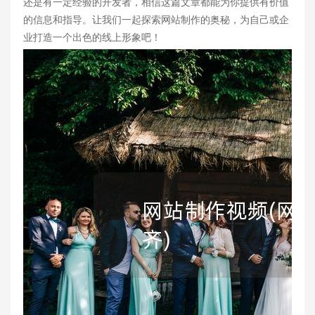
还是有一定经验的开发者，相信这篇文章都能为你提供有价值
的信息和指导。让我们一起探索网站制作的奥秘，为自己或企
业打造一个出色的线上形象吧！