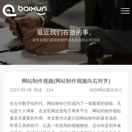
首页
最近我们在做的事。
这里有我们最新的签约信息及相关公司活动
网站制作
网站制作案例
关于我们
网站制作视频(网站制作视频向右对齐)
网站制作资讯
2023-08-08 阅读：
224
深圳网站建设设计
联系我们
在当今数字化时代，网站制作已经成为了一项重要的技能。无
论是个人博客、企业官网还是电子商务平台，网站的制作都起
着至关重要的作用。本文将为大家介绍网站制作的基本流程、
常用工具和技巧，以及一些实用的视频教程。无论你是初学者