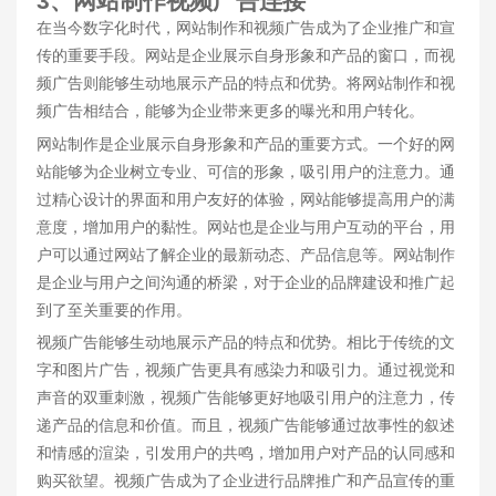
3、网站制作视频广告连接
在当今数字化时代，网站制作和视频广告成为了企业推广和宣
传的重要手段。网站是企业展示自身形象和产品的窗口，而视
频广告则能够生动地展示产品的特点和优势。将网站制作和视
频广告相结合，能够为企业带来更多的曝光和用户转化。
网站制作是企业展示自身形象和产品的重要方式。一个好的网
站能够为企业树立专业、可信的形象，吸引用户的注意力。通
过精心设计的界面和用户友好的体验，网站能够提高用户的满
意度，增加用户的黏性。网站也是企业与用户互动的平台，用
户可以通过网站了解企业的最新动态、产品信息等。网站制作
是企业与用户之间沟通的桥梁，对于企业的品牌建设和推广起
到了至关重要的作用。
视频广告能够生动地展示产品的特点和优势。相比于传统的文
字和图片广告，视频广告更具有感染力和吸引力。通过视觉和
声音的双重刺激，视频广告能够更好地吸引用户的注意力，传
递产品的信息和价值。而且，视频广告能够通过故事性的叙述
和情感的渲染，引发用户的共鸣，增加用户对产品的认同感和
购买欲望。视频广告成为了企业进行品牌推广和产品宣传的重