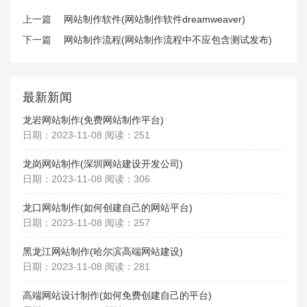
上一篇
网站制作软件(网站制作软件dreamweaver)
下一篇
网站制作流程(网站制作流程中不应包含测试发布)
最新新闻
龙岩网站制作(免费网站制作平台)
日期：2023-11-08 阅读：251
龙岗网站制作(深圳网站建设开发公司)
日期：2023-11-08 阅读：306
龙口网站制作(如何创建自己的网站平台)
日期：2023-11-08 阅读：257
黑龙江网站制作(哈尔滨高端网站建设)
日期：2023-11-08 阅读：281
高端网站设计制作(如何免费创建自己的平台)