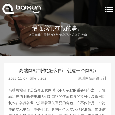
首页
最近我们在做的事。
这里有我们最新的签约信息及相关公司活动
网站制作
网站制作案例
关于我们
高端网站制作(怎么自己创建一个网站)
网站制作资讯
2023-11-07 阅读：
262
深圳网站建设设计
联系我们
高端网站制作是当今互联网时代不可或缺的重要环节之一。随
着科技的不断进步和人们对网络的依赖程度的提升，高端网站
制作在各行各业中扮演着至关重要的角色。它不仅仅是一个简
单的展示平台，更是企业、机构和个人展示品牌形象、传递信